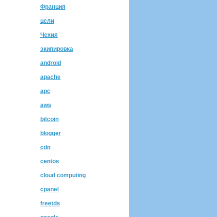
Франция
цели
Чехия
экипировка
android
apache
apc
aws
bitcoin
blogger
cdn
centos
cloud computing
cpanel
freetds