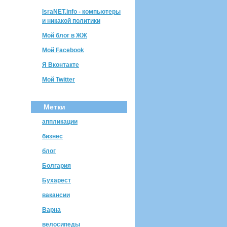
IsraNET.info - компьютеры
и никакой политики
Мой блог в ЖЖ
Мой Facebook
Я Вконтакте
Мой Twitter
Метки
аппликации
бизнес
блог
Болгария
Бухарест
вакансии
Варна
велосипеды