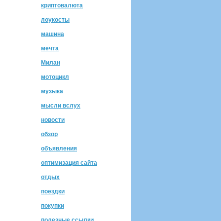
криптовалюта
лоукосты
машина
мечта
Милан
мотоцикл
музыка
мысли вслух
новости
обзор
объявления
оптимизация сайта
отдых
поездки
покупки
полезные ссылки