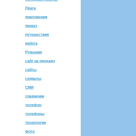
Прага
приложения
прокат
путешествия
работа
Румыния
сайт на продажу
сайты
сериалы
СМИ
сравнение
телефон
телефоны
технологии
фото