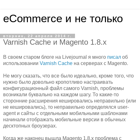
eCommerce и не только
вторник, 22 апреля 2014 г.
Varnish Cache и Magento 1.8.x
В своем старом блоге на Livejournal я много
писал
об
использовании
Varnish Cache
на серверах с Magento.
Не могу сказать, что все было идеально, кроме того, что
нужно было довольно кропотливо настраивать
конфигурационный файл самого Varnish, проблемы
возникали буквально на каждом шагу. То какие-то
сторонние расширения кешировались неправильно (или
не кешировались), то неправильно определялся user-
agent и сайты с отдельными мобильными шаблонами
начинали отображать мобильные версии в обычных
десктопных броузерах.
Когда же наконец вышла Magento 1.8.x проблема с