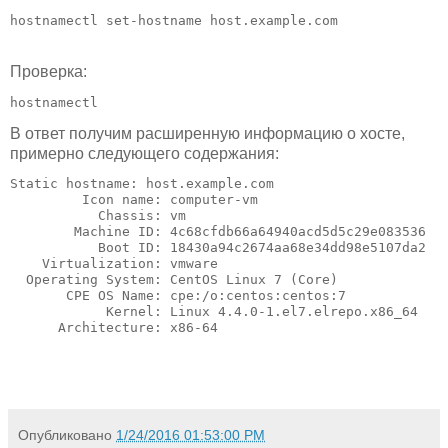
Проверка:
В ответ получим расширенную информацию о хосте,
примерно следующего содержания:
Static hostname: host.example.com

         Icon name: computer-vm

           Chassis: vm

        Machine ID: 4c68cfdb66a64940acd5d5c29e083536

           Boot ID: 18430a94c2674aa68e34dd98e5107da2

    Virtualization: vmware

  Operating System: CentOS Linux 7 (Core)

       CPE OS Name: cpe:/o:centos:centos:7

            Kernel: Linux 4.4.0-1.el7.elrepo.x86_64

Опубликовано
1/24/2016 01:53:00 PM