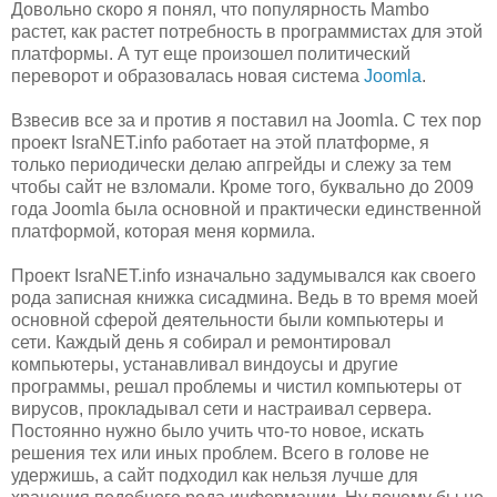
Довольно скоро я понял, что популярность Mambo
растет, как растет потребность в программистах для этой
платформы. А тут еще произошел политический
переворот и образовалась новая система
Joomla
.
Взвесив все за и против я поставил на Joomla. С тех пор
проект IsraNET.info работает на этой платформе, я
только периодически делаю апгрейды и слежу за тем
чтобы сайт не взломали. Кроме того, буквально до 2009
года Joomla была основной и практически единственной
платформой, которая меня кормила.
Проект IsraNET.info изначально задумывался как своего
рода записная книжка сисадмина. Ведь в то время моей
основной сферой деятельности были компьютеры и
сети. Каждый день я собирал и ремонтировал
компьютеры, устанавливал виндоусы и другие
программы, решал проблемы и чистил компьютеры от
вирусов, прокладывал сети и настраивал сервера.
Постоянно нужно было учить что-то новое, искать
решения тех или иных проблем. Всего в голове не
удержишь, а сайт подходил как нельзя лучше для