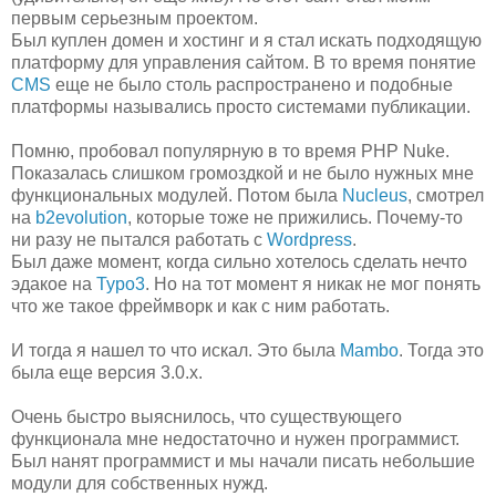
первым серьезным проектом.
Был куплен домен и хостинг и я стал искать подходящую
платформу для управления сайтом. В то время понятие
CMS
еще не было столь распространено и подобные
платформы назывались просто системами публикации.
Помню, пробовал популярную в то время PHP Nuke.
Показалась слишком громоздкой и не было нужных мне
функциональных модулей. Потом была
Nucleus
, смотрел
на
b2evolution
, которые тоже не прижились. Почему-то
ни разу не пытался работать с
Wordpress
.
Был даже момент, когда сильно хотелось сделать нечто
эдакое на
Typo3
. Но на тот момент я никак не мог понять
что же такое фреймворк и как с ним работать.
И тогда я нашел то что искал. Это была
Mambo
. Тогда это
была еще версия 3.0.x.
Очень быстро выяснилось, что существующего
функционала мне недостаточно и нужен программист.
Был нанят программист и мы начали писать небольшие
модули для собственных нужд.