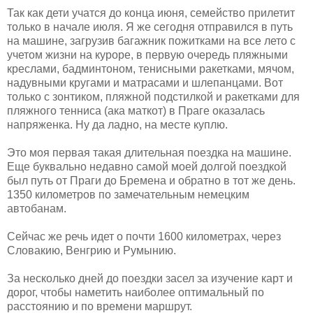
Так как дети учатся до конца июня, семейство прилетит
только в начале июля. Я же сегодня отправился в путь
на машине, загрузив багажник пожитками на все лето с
учетом жизни на куроре, в первую очередь пляжными
креслами, бадминтоном, тенисными ракетками, мячом,
надувными кругами и матрасами и шлепанцами. Вот
только с зонтиком, пляжной подстилкой и ракетками для
пляжного тенниса (ака маткот) в Праге оказалась
напряженка. Ну да ладно, на месте куплю.
Это моя первая такая длительная поездка на машине.
Еще буквально недавно самой моей долгой поездкой
был путь от Праги до Бремена и обратно в тот же день.
1350 километров по замечательным немецким
автобанам.
Сейчас же речь идет о почти 1600 километрах, через
Словакию, Венгрию и Румынию.
За несколько дней до поездки засел за изучение карт и
дорог, чтобы наметить наиболее оптимальный по
расстоянию и по времени маршрут.