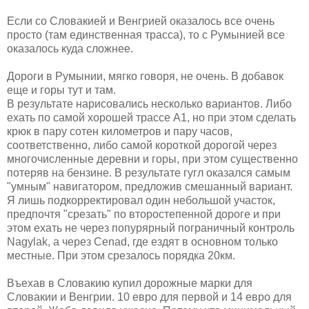
Если со Словакией и Венгрией оказалось все очень
просто (там единственная трасса), то с Румынией все
оказалось куда сложнее.
Дороги в Румынии, мягко говоря, не очень. В добавок
еще и горы тут и там.
В результате нарисовались несколько вариантов. Либо
ехать по самой хорошей трассе А1, но при этом сделать
крюк в пару сотен километров и пару часов,
соответственно, либо самой короткой дорогой через
многочисленные деревни и горы, при этом существенно
потеряв на бензине. В результате гугл оказался самым
"умным" навигатором, предложив смешанный вариант.
Я лишь подкорректировал один небольшой участок,
предпочтя "срезать" по второстепенной дороге и при
этом ехать не через попурярный пограничный контроль
Nagylak, а через Cenad, где ездят в основном только
местные. При этом срезалось порядка 20км.
Въехав в Словакию купил дорожные марки для
Словакии и Венгрии. 10 евро для первой и 14 евро для