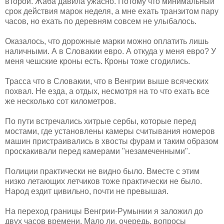
второй. Жаба давила ужасно. Потому что минимальный
срок действия марок неделя, а мне ехать транзитом пару
часов, но ехать по деревням совсем не улыбалось.
Оказалось, что дорожные марки можно оплатить лишь
наличными. А в Словакии евро. А откуда у меня евро? У
меня чешские кроны есть. Кроны тоже сгодились.
Трасса что в Словакии, что в Венгрии выше всяческих
похвал. Не езда, а отдых, несмотря на то что ехать все
же несколько сот километров.
По пути встречались хитрые сербы, которые перед
мостами, где установлены камеры считывания номеров
машин пристраивались в хвосты фурам и таким образом
проскакивали перед камерами "незамеченными".
Полиции практически не видно было. Вместе с этим
низко летающих летчиков тоже практически не было.
Народ ездит цивильно, почти не превышая.
На переход границы Венгрии-Румынии я заложил до
двух часов времени. Мало ли, очередь, вопросы