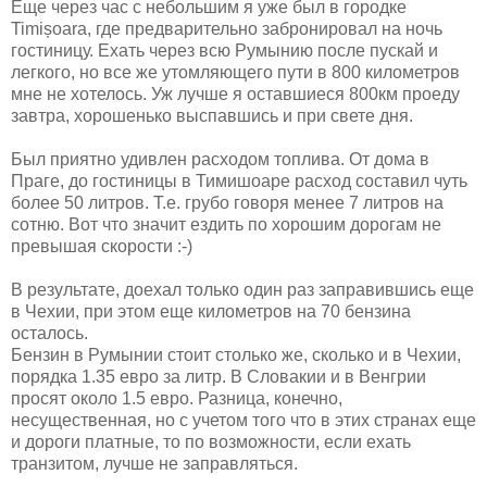
Еще через час с небольшим я уже был в городке
Timișoara, где предварительно забронировал на ночь
гостиницу. Ехать через всю Румынию после пускай и
легкого, но все же утомляющего пути в 800 километров
мне не хотелось. Уж лучше я оставшиеся 800км проеду
завтра, хорошенько выспавшись и при свете дня.
Был приятно удивлен расходом топлива. От дома в
Праге, до гостиницы в Тимишоаре расход составил чуть
более 50 литров. Т.е. грубо говоря менее 7 литров на
сотню. Вот что значит ездить по хорошим дорогам не
превышая скорости :-)
В результате, доехал только один раз заправившись еще
в Чехии, при этом еще километров на 70 бензина
осталось.
Бензин в Румынии стоит столько же, сколько и в Чехии,
порядка 1.35 евро за литр. В Словакии и в Венгрии
просят около 1.5 евро. Разница, конечно,
несущественная, но с учетом того что в этих странах еще
и дороги платные, то по возможности, если ехать
транзитом, лучше не заправляться.